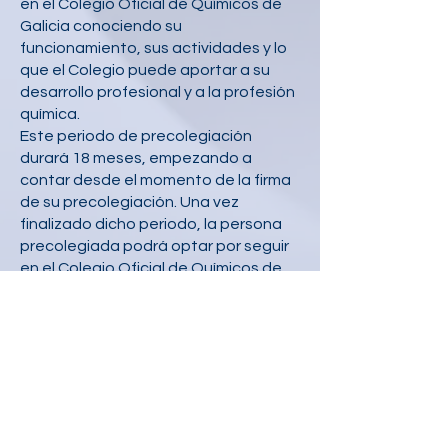
en el Colegio Oficial de Químicos de
Galicia conociendo su
funcionamiento, sus actividades y lo
que el Colegio puede aportar a su
desarrollo profesional y a la profesión
química.
Este periodo de precolegiación
durará 18 meses, empezando a
contar desde el momento de la firma
de su precolegiación. Una vez
finalizado dicho periodo, la persona
precolegiada podrá optar por seguir
en el Colegio Oficial de Químicos de
Galicia o no colegiarse.
La cuota de entrada para
precolegiarse es de 20€ a ingresar
para formalizar la inscripción
Solicitud para Precolegiarse